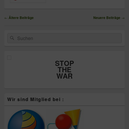
Beitragsnavigation
←
Ältere Beiträge
Neuere Beiträge
→
Primärer
Suchen
Suchen
Seitenleisten-
nach:
Widgetbereich
STOP
THE
WAR
Wir sind Mitglied bei :