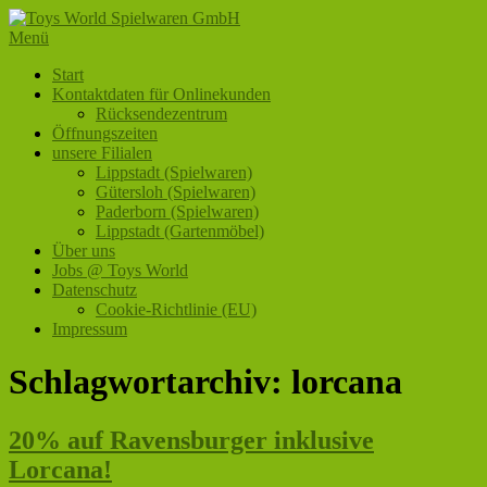
Zum
Inhalt
Menü
Toys World Spielwaren GmbH
Ihr Fachhändler für Spielwaren und Freizeitartikel
springen
Primäres
Start
Kontaktdaten für Onlinekunden
Menü
Rücksendezentrum
Öffnungszeiten
unsere Filialen
Lippstadt (Spielwaren)
Gütersloh (Spielwaren)
Paderborn (Spielwaren)
Lippstadt (Gartenmöbel)
Über uns
Jobs @ Toys World
Datenschutz
Cookie-Richtlinie (EU)
Impressum
Schlagwortarchiv:
lorcana
20% auf Ravensburger inklusive
Lorcana!