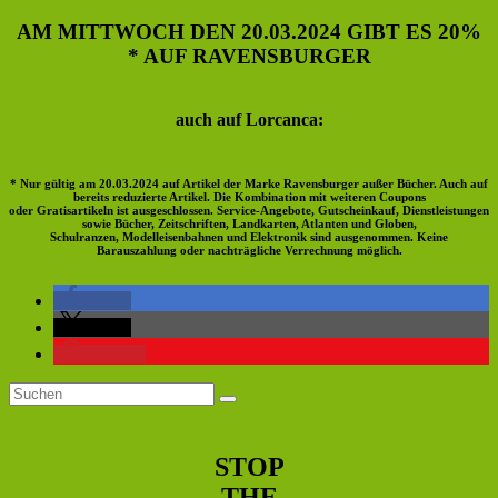
AM MITTWOCH DEN 20.03.2024 GIBT ES 20%
* AUF RAVENSBURGER
auch auf Lorcanca:
* Nur gültig am 20.03.2024 auf Artikel der Marke Ravensburger außer Bücher. Auch auf
bereits reduzierte Artikel. Die Kombination mit weiteren Coupons
oder Gratisartikeln ist ausgeschlossen. Service-Angebote, Gutscheinkauf, Dienstleistungen
sowie Bücher, Zeitschriften, Landkarten, Atlanten und Globen,
Schulranzen, Modelleisenbahnen und Elektronik sind ausgenommen. Keine
Barauszahlung oder nachträgliche Verrechnung möglich.
teilen
teilen
merken
Primärer
Suchen
Suchen
nach:
Seitenleisten-
Widgetbereich
STOP
THE