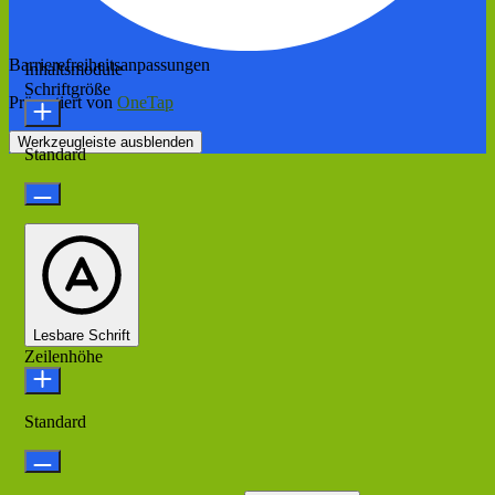
Barrierefreiheitsanpassungen
Inhaltsmodule
Schriftgröße
Präsentiert von
OneTap
Werkzeugleiste ausblenden
Standard
Lesbare Schrift
Zeilenhöhe
Standard