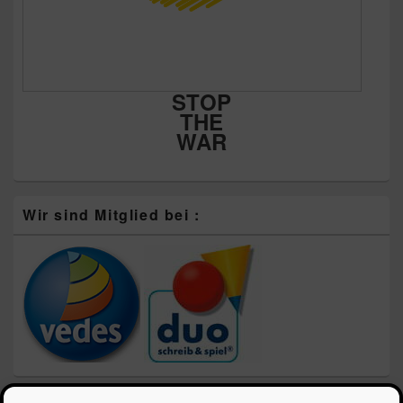
STOP
THE
WAR
Wir sind Mitglied bei :