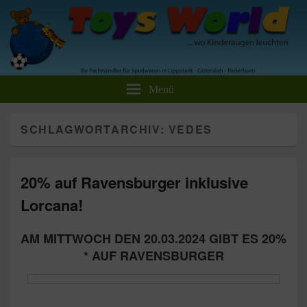
Toys World Spielwaren GmbH
Ihr Fachhändler für Spielwaren und Freizeitartikel
Menü
SCHLAGWORTARCHIV:
VEDES
20% auf Ravensburger inklusive
Lorcana!
AM MITTWOCH DEN 20.03.2024 GIBT ES 20%
* AUF RAVENSBURGER