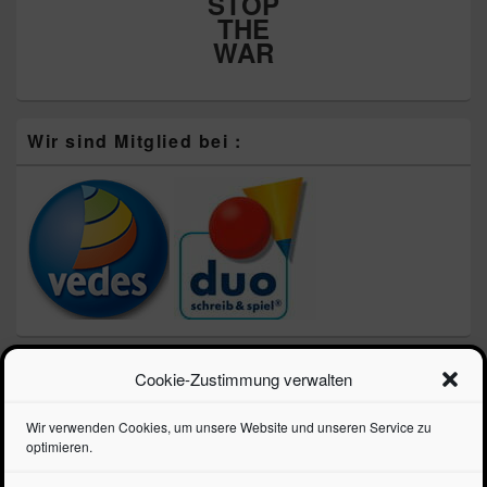
STOP
THE
WAR
Wir sind Mitglied bei :
Neueste Beiträge
Cookie-Zustimmung verwalten
Schulprospekt 2026 – Die Schule geht los!!!
Wir verwenden Cookies, um unsere Website und unseren Service zu
LEGO zum Vatertag – Speed Champions 3 für 2 Aktion
optimieren.
LEGO Steineboxen – jetzt sparen!