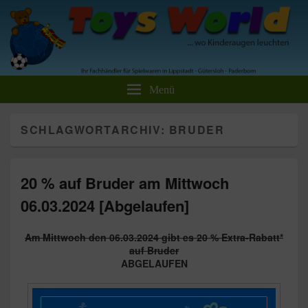
Toys World Spielwaren GmbH
Ihr Fachhändler für Spielwaren und Freizeitartikel
Menü
SCHLAGWORTARCHIV:
BRUDER
20 % auf Bruder am Mittwoch
06.03.2024 [Abgelaufen]
Am Mittwoch den 06.03.2024 gibt es 20 % Extra-Rabatt*
auf Bruder
ABGELAUFEN