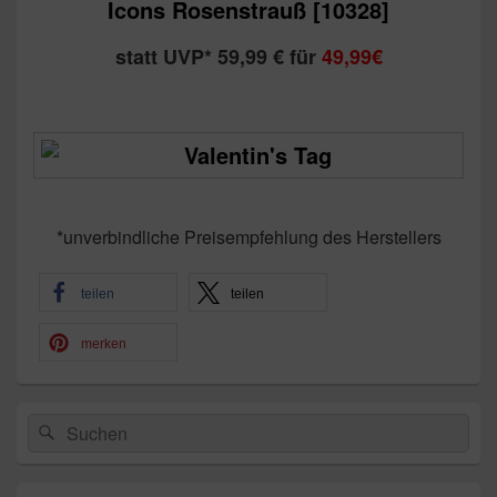
Icons Rosenstrauß [10328]
statt UVP* 59,99 € für
49,99€
*unverbindliche Preisempfehlung des Herstellers
teilen
teilen
merken
Primärer
Suchen
Suchen
Seitenleisten-
nach:
Widgetbereich