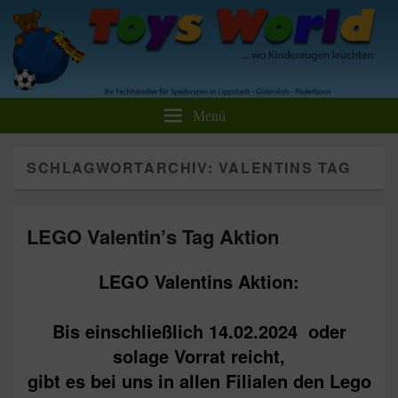
Toys World Spielwaren GmbH
Ihr Fachhändler für Spielwaren und Freizeitartikel
Menü
SCHLAGWORTARCHIV:
VALENTINS TAG
LEGO Valentin’s Tag Aktion
LEGO Valentins Aktion:
Bis einschließlich 14.02.2024 oder
solage Vorrat reicht,
gibt es bei uns in allen Filialen den Lego