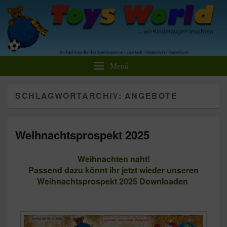
Toys World Spielwaren GmbH
Ihr Fachhändler für Spielwaren und Freizeitartikel
Menü
SCHLAGWORTARCHIV:
ANGEBOTE
Weihnachtsprospekt 2025
Weihnachten naht!
Passend dazu könnt ihr jetzt wieder unseren
Weihnachtsprospekt 2025 Downloaden