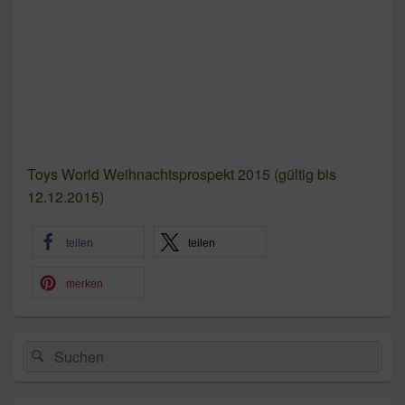
Toys World Weihnachtsprospekt 2015 (gültig bis
12.12.2015)
teilen
teilen
merken
Primärer
Suchen
Suchen
Seitenleisten-
nach:
Widgetbereich