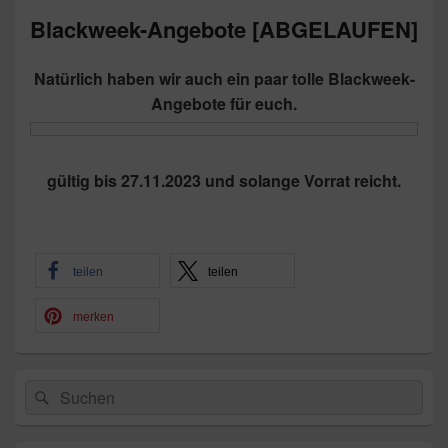
Blackweek-Angebote [ABGELAUFEN]
Natürlich haben wir auch ein paar tolle Blackweek-
Angebote für euch.
gültig bis 27.11.2023 und solange Vorrat reicht.
teilen
teilen
merken
Primärer
Suchen
Suchen
Seitenleisten-
nach:
Widgetbereich