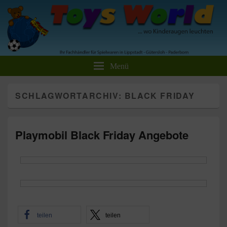
Toys World Spielwaren GmbH
Ihr Fachhändler für Spielwaren und Freizeitartikel
Menü
SCHLAGWORTARCHIV:
BLACK FRIDAY
Playmobil Black Friday Angebote
teilen
teilen