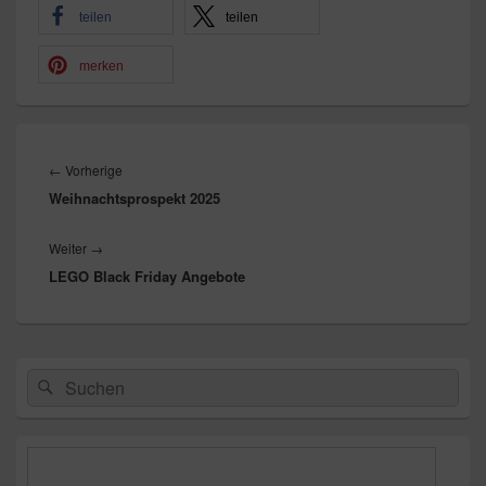
teilen
teilen
merken
Beitragsnavigation
Vorheriger
←
Vorherige
Weihnachtsprospekt 2025
Beitrag:
Nächster
Weiter
→
LEGO Black Friday Angebote
Beitrag:
Primärer
Suchen
Suchen
Seitenleisten-
nach:
Widgetbereich