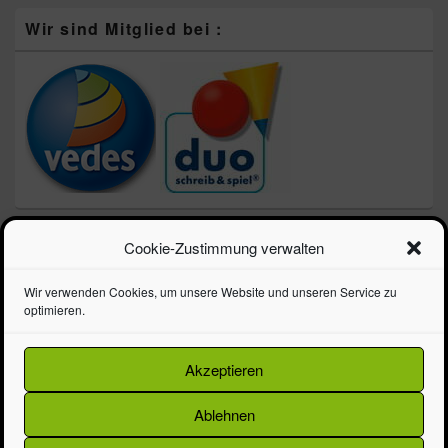
Wir sind Mitglied bei :
Neueste Beiträge
Cookie-Zustimmung verwalten
Schulprospekt 2026 – Die Schule geht los!!!
Wir verwenden Cookies, um unsere Website und unseren Service zu
LEGO zum Vatertag – Speed Champions 3 für 2 Aktion
optimieren.
LEGO Steineboxen – jetzt sparen!
Frohe Ostern! Unser Prospekt ist da
Akzeptieren
Alles für die Schule im neuen Ranzenprospekt
Ablehnen