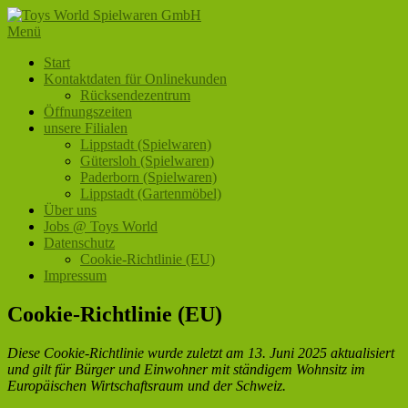
Zum
Inhalt
Menü
Toys World Spielwaren GmbH
Ihr Fachhändler für Spielwaren und Freizeitartikel
springen
Primäres
Start
Kontaktdaten für Onlinekunden
Menü
Rücksendezentrum
Öffnungszeiten
unsere Filialen
Lippstadt (Spielwaren)
Gütersloh (Spielwaren)
Paderborn (Spielwaren)
Lippstadt (Gartenmöbel)
Über uns
Jobs @ Toys World
Datenschutz
Cookie-Richtlinie (EU)
Impressum
Cookie-Richtlinie (EU)
Diese Cookie-Richtlinie wurde zuletzt am 13. Juni 2025 aktualisiert
und gilt für Bürger und Einwohner mit ständigem Wohnsitz im
Europäischen Wirtschaftsraum und der Schweiz.