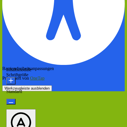
Barrierefreiheitsanpassungen
Inhaltsmodule
Schriftgröße
Präsentiert von
OneTap
Werkzeugleiste ausblenden
Standard