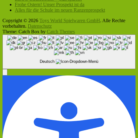
Frohe Ostern! Unser Prospekt ist da
Alles für die Schule im neuen Ranzenprospekt
Copyright © 2026
Toys World Spielwaren GmbH
. Alle Rechte
vorbehalten.
Datenschutz
Theme: Catch Box by
Catch Themes
Nach
oben
scrollen
Deutsch