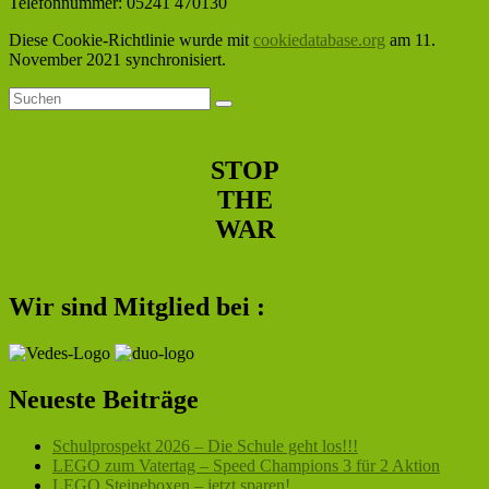
Telefonnummer: 05241 470130
Diese Cookie-Richtlinie wurde mit
cookiedatabase.org
am 11.
November 2021 synchronisiert.
Primärer
Suchen
Suchen
nach:
Seitenleisten-
Widgetbereich
STOP
THE
WAR
Wir sind Mitglied bei :
Neueste Beiträge
Schulprospekt 2026 – Die Schule geht los!!!
LEGO zum Vatertag – Speed Champions 3 für 2 Aktion
LEGO Steineboxen – jetzt sparen!