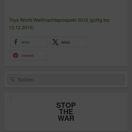
Toys World Weihnachtsprospekt 2015 (gültig bis
12.12.2015)
teilen
teilen
merken
Primärer
Suchen
Suchen
Seitenleisten-
nach:
Widgetbereich
STOP
THE
WAR