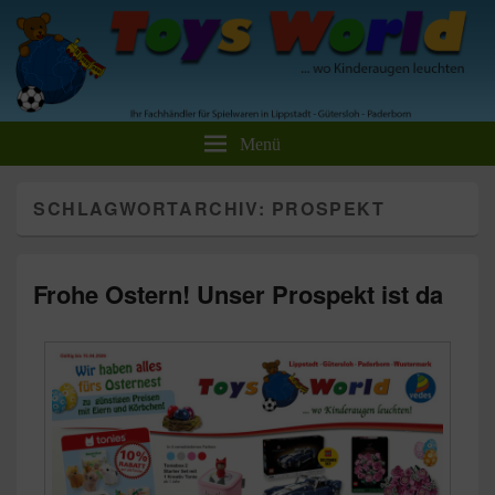
Toys World Spielwaren GmbH
Ihr Fachhändler für Spielwaren und Freizeitartikel
Menü
SCHLAGWORTARCHIV:
PROSPEKT
Frohe Ostern! Unser Prospekt ist da