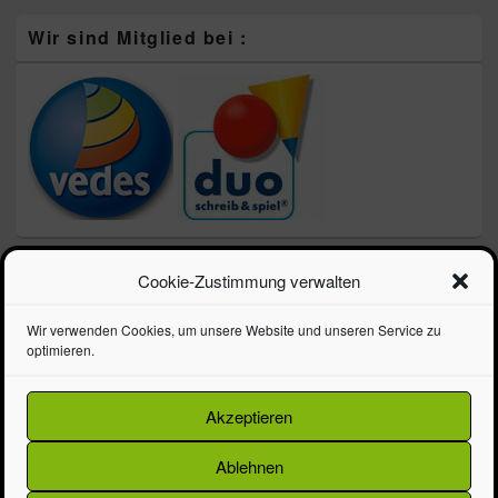
Wir sind Mitglied bei :
Neueste Beiträge
Cookie-Zustimmung verwalten
Schulprospekt 2026 – Die Schule geht los!!!
Wir verwenden Cookies, um unsere Website und unseren Service zu
LEGO zum Vatertag – Speed Champions 3 für 2 Aktion
optimieren.
LEGO Steineboxen – jetzt sparen!
Frohe Ostern! Unser Prospekt ist da
Akzeptieren
Alles für die Schule im neuen Ranzenprospekt
Ablehnen