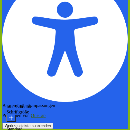
Barrierefreiheitsanpassungen
Inhaltsmodule
Schriftgröße
Präsentiert von
OneTap
Werkzeugleiste ausblenden
Standard