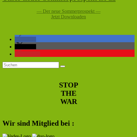
— Der neue Sommerprospekt —
Jetzt Downloaden
teilen
teilen
merken
Primärer
Suchen
Suchen
nach:
Seitenleisten-
Widgetbereich
STOP
THE
WAR
Wir sind Mitglied bei :