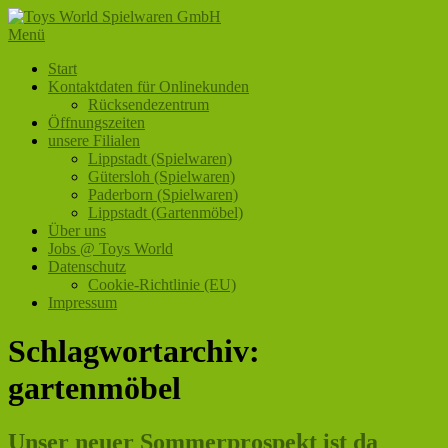
Zum
Inhalt
Menü
Toys World Spielwaren GmbH
Ihr Fachhändler für Spielwaren und Freizeitartikel
springen
Primäres
Start
Kontaktdaten für Onlinekunden
Menü
Rücksendezentrum
Öffnungszeiten
unsere Filialen
Lippstadt (Spielwaren)
Gütersloh (Spielwaren)
Paderborn (Spielwaren)
Lippstadt (Gartenmöbel)
Über uns
Jobs @ Toys World
Datenschutz
Cookie-Richtlinie (EU)
Impressum
Schlagwortarchiv:
gartenmöbel
Unser neuer Sommerprospekt ist da