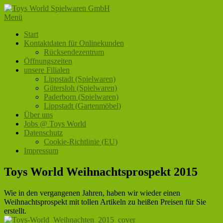
Zum
Inhalt
Menü
Toys World Spielwaren GmbH
Ihr Fachhändler für Spielwaren und Freizeitartikel
springen
Primäres
Start
Kontaktdaten für Onlinekunden
Menü
Rücksendezentrum
Öffnungszeiten
unsere Filialen
Lippstadt (Spielwaren)
Gütersloh (Spielwaren)
Paderborn (Spielwaren)
Lippstadt (Gartenmöbel)
Über uns
Jobs @ Toys World
Datenschutz
Cookie-Richtlinie (EU)
Impressum
Toys World Weihnachtsprospekt 2015
Wie in den vergangenen Jahren, haben wir wieder einen
Weihnachtsprospekt mit tollen Artikeln zu heißen Preisen für Sie
erstellt.