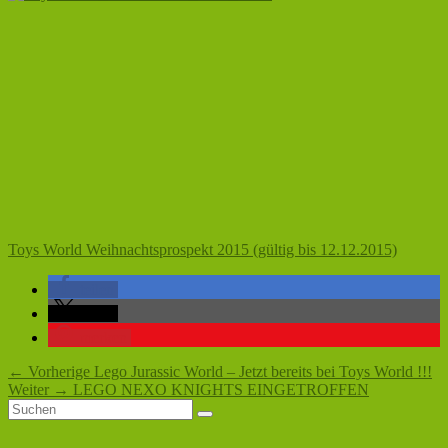
Toys World Weihnachtsprospekt 2015 (gültig bis 12.12.2015)
teilen
teilen
merken
Beitragsnavigation
Vorheriger
←
Vorherige
Lego Jurassic World – Jetzt bereits bei Toys World !!!
Nächster
Beitrag:
Weiter
→
LEGO NEXO KNIGHTS EINGETROFFEN
Primärer
Suchen
Beitrag:
Suchen
nach:
Seitenleisten-