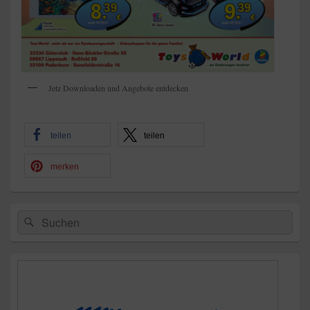
Jetz Downloaden und Angebote entdecken
teilen
teilen
merken
Primärer
Suchen
Suchen
Seitenleisten-
nach:
Widgetbereich