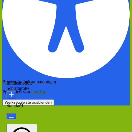
Barrierefreiheitsanpassungen
Inhaltsmodule
Schriftgröße
Präsentiert von
OneTap
Werkzeugleiste ausblenden
Standard