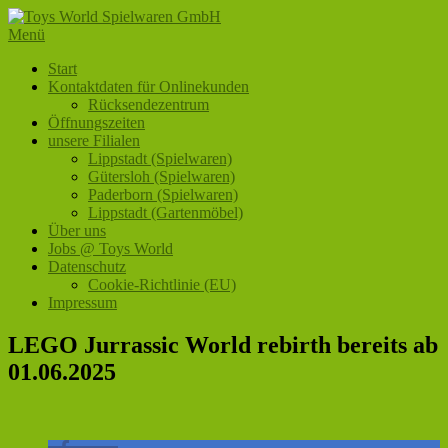
Zum
Inhalt
Menü
Toys World Spielwaren GmbH
Ihr Fachhändler für Spielwaren und Freizeitartikel
springen
Primäres
Start
Kontaktdaten für Onlinekunden
Menü
Rücksendezentrum
Öffnungszeiten
unsere Filialen
Lippstadt (Spielwaren)
Gütersloh (Spielwaren)
Paderborn (Spielwaren)
Lippstadt (Gartenmöbel)
Über uns
Jobs @ Toys World
Datenschutz
Cookie-Richtlinie (EU)
Impressum
LEGO Jurrassic World rebirth bereits ab
01.06.2025