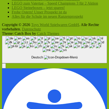
LEGO zum Vatertag – Speed Champions 3 für 2 Aktion
LEGO Steineboxen – jetzt sparen!
Frohe Ostern! Unser Prospekt ist da
Alles für die Schule im neuen Ranzenprospekt
Copyright © 2026
Toys World Spielwaren GmbH
. Alle Rechte
vorbehalten.
Datenschutz
Theme: Catch Box by
Catch Themes
Nach
oben
scrollen
Deutsch