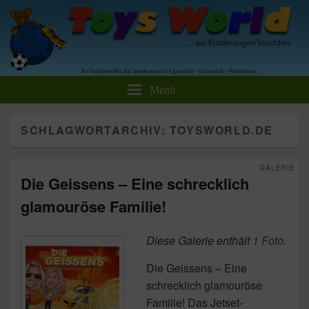
Toys World Spielwaren GmbH
Ihr Fachhändler für Spielwaren und Freizeitartikel
Menü
SCHLAGWORTARCHIV:
TOYSWORLD.DE
GALERIE
Die Geissens – Eine schrecklich
glamouröse Familie!
Diese Galerie enthält
1 Foto
.
Die Geissens – Eine
schrecklich glamouröse
Familie! Das Jetset-