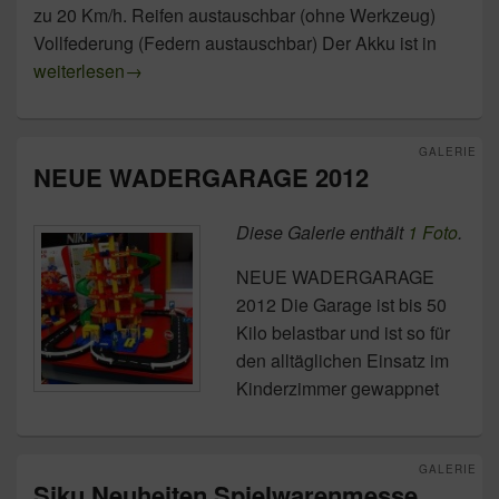
zu 20 Km/h. Reifen austauschbar (ohne Werkzeug)
Vollfederung (Federn austauschbar) Der Akku ist in
NEUHEIT VON REVELL 2012 AUF DER SPIELWAREN
weiterlesen
→
GALERIE
NEUE WADERGARAGE 2012
Diese Galerie enthält
1 Foto
.
NEUE WADERGARAGE
2012 Die Garage ist bis 50
Kilo belastbar und ist so für
den alltäglichen Einsatz im
Kinderzimmer gewappnet
GALERIE
Siku Neuheiten Spielwarenmesse