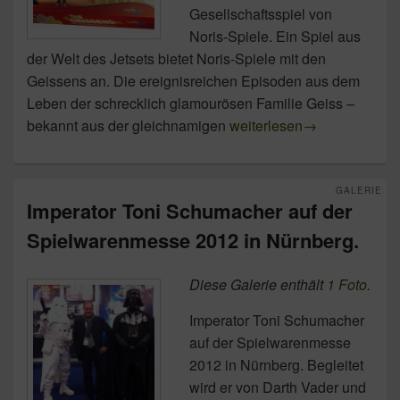
Gesellschaftsspiel von
Noris-Spiele. Ein Spiel aus
der Welt des Jetsets bietet Noris-Spiele mit den
Geissens an. Die ereignisreichen Episoden aus dem
Leben der schrecklich glamourösen Familie Geiss –
Die Geissens – Eine schre
bekannt aus der gleichnamigen
weiterlesen
→
GALERIE
Imperator Toni Schumacher auf der
Spielwarenmesse 2012 in Nürnberg.
Diese Galerie enthält
1 Foto
.
Imperator Toni Schumacher
auf der Spielwarenmesse
2012 in Nürnberg. Begleitet
wird er von Darth Vader und