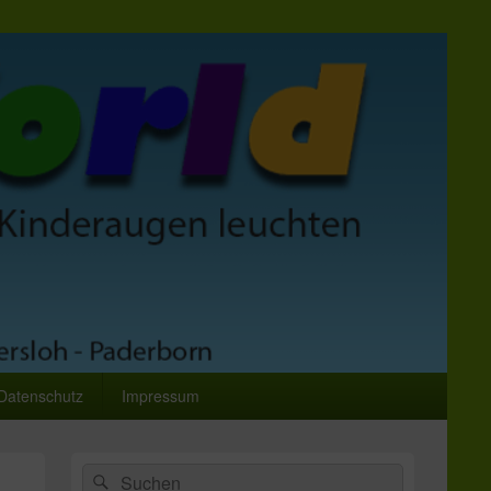
Datenschutz
Impressum
Primärer
Suchen
Suchen
Seitenleisten-