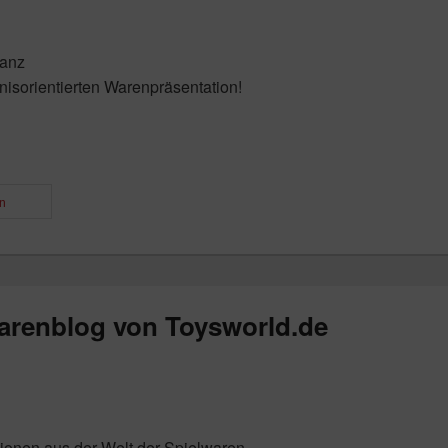
lanz
isorientierten Warenpräsentation!
n
arenblog von Toysworld.de
ktionen aus der Welt der Spielwaren.