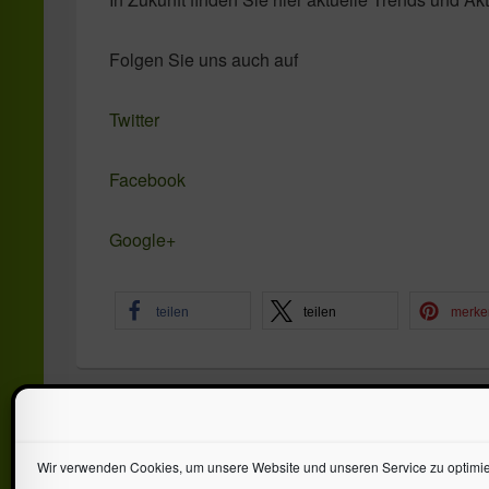
Folgen Sie uns auch auf
Twitter
Facebook
Google+
teilen
teilen
merke
Copyright © 2026
Toys World Spielwaren GmbH
. Alle Rechte vorbeh
Wir verwenden Cookies, um unsere Website und unseren Service zu optimie
Datenschutz