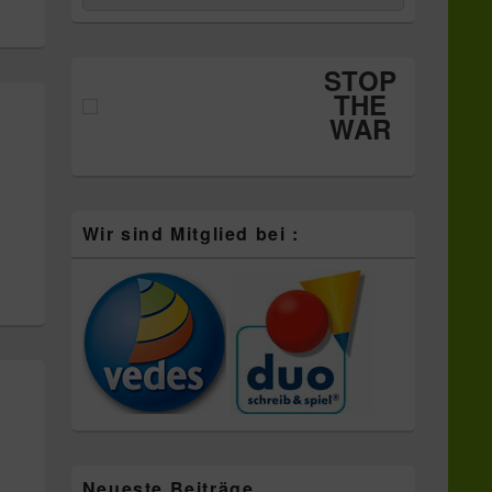
nach:
Widgetbereich
STOP
THE
WAR
Wir sind Mitglied bei :
Neueste Beiträge