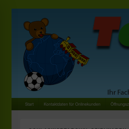
Toys World Spielwar
Primäres
Ihr Fachhändler für Spielwaren und Freizeitartikel
Start
Kontaktdaten für Onlinekunden
Öffnungsz
Menü