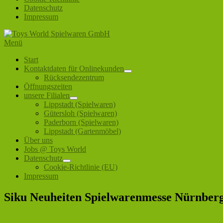
Datenschutz
Impressum
Zum
Inhalt
Menü
Toys World Spielwaren GmbH
Ihr Fachhändler für Spielwaren und Freizeitartikel
springen
Primäres
Start
Kontaktdaten für Onlinekunden
Menü
Untermenü
Rücksendezentrum
öffnen
Öffnungszeiten
unsere Filialen
Untermenü
Lippstadt (Spielwaren)
öffnen
Gütersloh (Spielwaren)
Paderborn (Spielwaren)
Lippstadt (Gartenmöbel)
Über uns
Jobs @ Toys World
Datenschutz
Untermenü
Cookie-Richtlinie (EU)
öffnen
Impressum
Siku Neuheiten Spielwarenmesse Nürnber