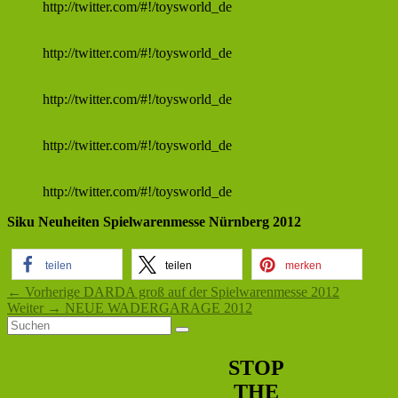
http://twitter.com/#!/toysworld_de
http://twitter.com/#!/toysworld_de
http://twitter.com/#!/toysworld_de
http://twitter.com/#!/toysworld_de
http://twitter.com/#!/toysworld_de
Siku Neuheiten Spielwarenmesse Nürnberg 2012
teilen
teilen
merken
Beitragsnavigation
Vorheriger
←
Vorherige
DARDA groß auf der Spielwarenmesse 2012
Nächster
Beitrag:
Weiter
→
NEUE WADERGARAGE 2012
Primärer
Suchen
Beitrag:
Suchen
nach:
Seitenleisten-
STOP
Widgetbereich
THE