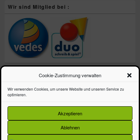
Wir sind Mitglied bei :
Neueste Beiträge
Cookie-Zustimmung verwalten
Schulprospekt 2026 – Die Schule geht los!!!
Wir verwenden Cookies, um unsere Website und unseren Service zu
optimieren.
LEGO zum Vatertag – Speed Champions 3 für 2 Aktion
LEGO Steineboxen – jetzt sparen!
Frohe Ostern! Unser Prospekt ist da
Akzeptieren
Alles für die Schule im neuen Ranzenprospekt
Ablehnen