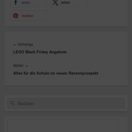
teilen
teilen
merken
Beitragsnavigation
Vorheriger
←
Vorherige
LEGO Black Friday Angebote
Beitrag:
Nächster
Weiter
→
Alles für die Schule im neuen Ranzenprospekt
Beitrag:
Primärer
Suchen
Suchen
Seitenleisten-
nach:
Widgetbereich