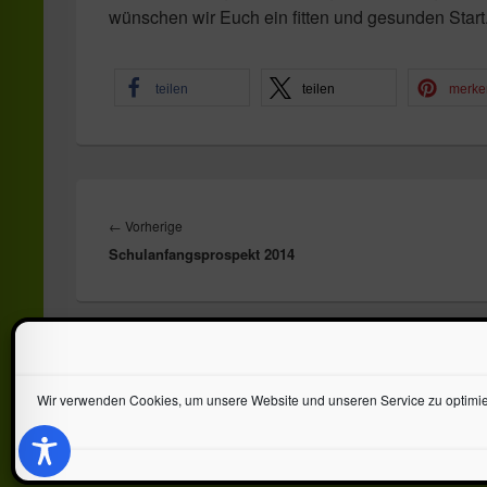
wünschen wir Euch ein fitten und gesunden Start
teilen
teilen
merke
Beitragsnavigation
Vorheriger
←
Vorherige
Schulanfangsprospekt 2014
Beitrag:
Copyright © 2026
Toys World Spielwaren GmbH
. Alle Rechte vorbeh
Wir verwenden Cookies, um unsere Website und unseren Service zu optimie
Datenschutz