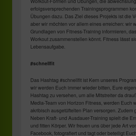
Workout-Formen und Übungen, die abwechslungsrei
erfolgsversprechenden Trainingsprogrammen ko
Übungen dazu. Das Ziel dieses Projekts ist die 
aber wir möchten vor allem eines erreichen: wir 
Grundlagen von Fitness-Training informieren, d
Workout zusammenstellen könnt. Fitness lässt sic
Lebensaufgabe.
#schnellfit
Das Hashtag #schnellfit ist Kern unseres Progra
wir werden Euch immer wieder bitten, Eure eig
Hashtag zu versehen, um alle Mitstreiter da drau
Media-Team von Horizon Fitness, werden Euch 
akribisch ausgetüftelten Plan versorgen. Zudem 
Neben Kraft- und Ausdauer-Training spielt die 
und fitten Körper. Wir freuen uns über jede Art 
Facebook, fotografiert und tagt oder beteiligt Eu