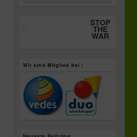
nach:
Widgetbereich
STOP
THE
WAR
Wir sind Mitglied bei :
Neueste Beiträge