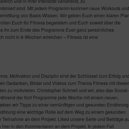
ch und in ihrer Intensität variierend, zu
mbiniert sind. Mit jedem Programm kommen neue Workouts un
Vermittlung von Basis-Wissen. Wir geben Euch einen klaren Pla
wollen Euch für Fitness begeistern und Euch soweit über die
ass ihr zum Ende des Programms Euer ganz persönliches
h nicht in 8-Wochen erreichen – Fitness ist eine
mms. Motivation und Disziplin sind der Schlüssel zum Erfolg un
enen Gedanken, Bilder und Videos zum Thema Fitness mit dies
ßen zu motivieren. Christopher Schnell und wir, also das Social-
während der fünf Programme jede Woche mit einem neuen,
geben wir Tipps zu einer vernünftigen und gesunden Ernährung
Ernährung eine wichtige Rolle auf dem Weg zu einem gesunden
von Teilnahme an dem Projekt. Liked unsere Seite und Beiträge a
ch hier in den Kommentaren an dem Projekt. In jedem Fall