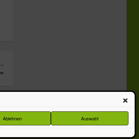
Nächster
→
es
Beitrag:
Theme: Catch Box by
Catch Themes
Ablehnen
Auswahl