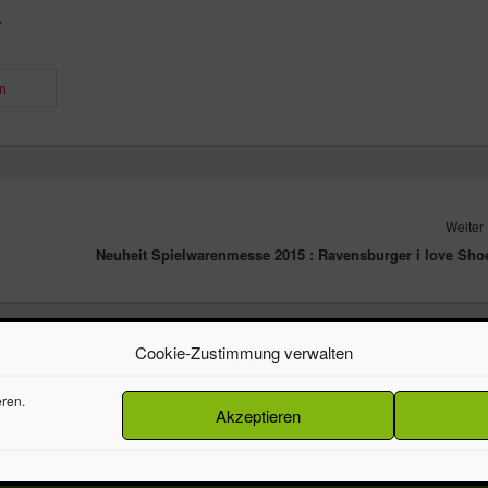
.
n
Weiter
Neuheit Spielwarenmesse 2015 : Ravensburger i love Sho
Cookie-Zustimmung verwalten
alten.
ren.
Akzeptieren