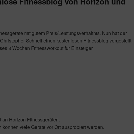
enlose Fitnessblog von Horizon und
tnessgeräte mit gutem Preis/Leistungsverhältnis. Nun hat der
ristopher Schnell einen kostenlosen Fitnessblog vorgestellt.
oses 8 Wochen Fitnessworkout für Einsteiger.
t an Horizon Fitnessgeräten.
h können viele Geräte vor Ort ausprobiert werden.