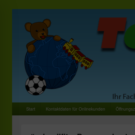
Toys World Spielwar
Primäres
Ihr Fachhändler für Spielwaren und Freizeitartikel
Start
Kontaktdaten für Onlinekunden
Öffnungsz
Menü