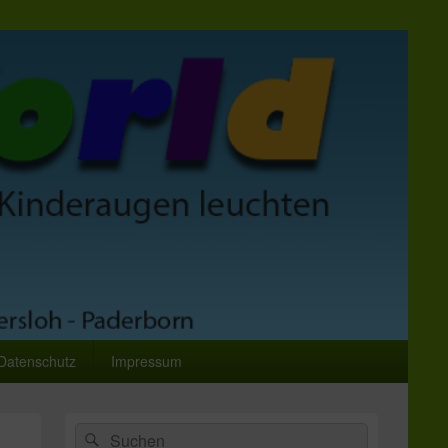
Datenschutz
Impressum
Primärer
Suchen
Suchen
Seitenleisten-