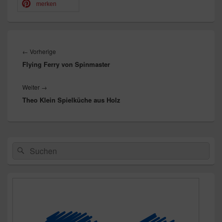
merken
Beitragsnavigation
Vorheriger
←
Vorherige
Flying Ferry von Spinmaster
Beitrag:
Nächster
Weiter
→
Theo Klein Spielküche aus Holz
Beitrag:
Primärer
Suchen
Suchen
Seitenleisten-
nach:
Widgetbereich