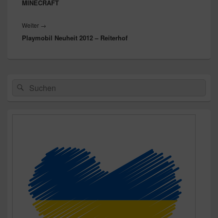
MINECRAFT
Nächster
Weiter
→
Playmobil Neuheit 2012 – Reiterhof
Beitrag:
Primärer
Suchen
Suchen
Seitenleisten-
nach:
Widgetbereich