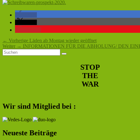
teilen
teilen
merken
Beitragsnavigation
Vorheriger
←
Vorherige
Läden ab Montag wieder geöffnet
Nächster
Beitrag:
Weiter
→
INFORMATIONEN FÜR DIE ABHOLUNG/ DEN E
Primärer
Suchen
Beitrag:
Suchen
nach:
Seitenleisten-
STOP
Widgetbereich
THE
WAR
Wir sind Mitglied bei :
Neueste Beiträge