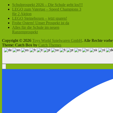
Schulprospekt 2026 – Die Schule geht los!!!
LEGO zum Vatertag – Speed Champions 3
für 2 Aktion
LEGO Steineboxen – jetzt sparen!
Frohe Ostern! Unser Prospekt ist da
Alles für die Schule im neuen
Ranzenprospekt
Copyright © 2026
Toys World Spielwaren GmbH
. Alle Rechte vorbe
Theme: Catch Box by
Catch Themes
Nach
oben
scrollen