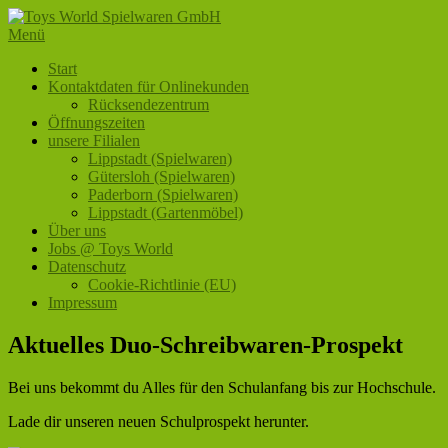
Zum
Inhalt
Menü
Toys World Spielwaren GmbH
Ihr Fachhändler für Spielwaren und Freizeitartikel
springen
Primäres
Start
Kontaktdaten für Onlinekunden
Menü
Rücksendezentrum
Öffnungszeiten
unsere Filialen
Lippstadt (Spielwaren)
Gütersloh (Spielwaren)
Paderborn (Spielwaren)
Lippstadt (Gartenmöbel)
Über uns
Jobs @ Toys World
Datenschutz
Cookie-Richtlinie (EU)
Impressum
Aktuelles Duo-Schreibwaren-Prospekt
Bei uns bekommt du Alles für den Schulanfang bis zur Hochschule.
Lade dir unseren neuen Schulprospekt herunter.